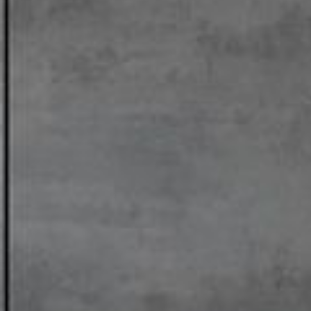
--
--