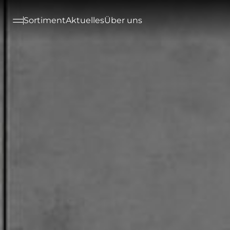
--

Sortiment
Aktuelles
Über uns