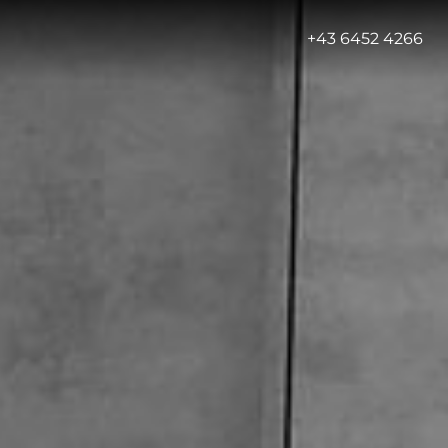
-
+43 6452 4266