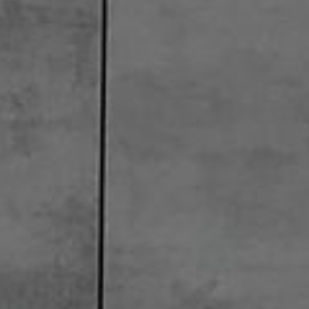
---
---