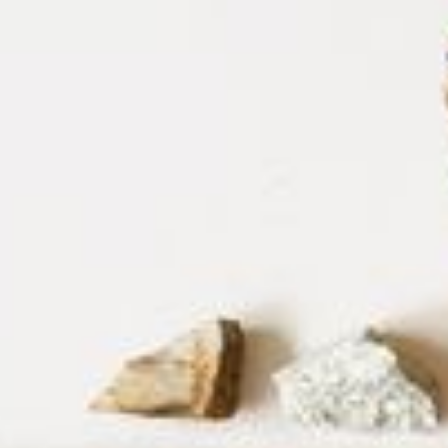
--
--