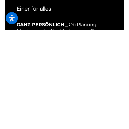
Einer für alles
GANZ PERSÖNLICH
_ Ob Planung,
Montage oder Nachbetreuung: Sie
haben einen einzigen Ansprechpartner
für alle Themen rund um Ihr
Wohnprojekt.
Unser Sortiment