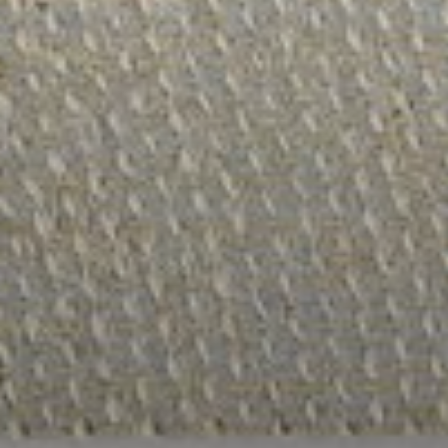
--
--