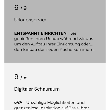
6
/ 9
Urlaubsservice
ENTSPANNT EINRICHTEN
_ Sie
genießen Ihren Urlaub während wir uns
um den Auf­bau Ihrer Einrichtung oder
den Einbau der neuen Küche kümmern.
Bei Ihrer Rückkehr ist alles erledigt und
bereit für Sie.
9
/ 9
Digitaler Schauraum
eVA
_ Unzählige Möglichkeiten und
grenzenlose Inspiration auf Basis Ihrer