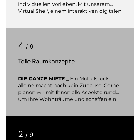
individuellen Vorlieben. Mit unserem
Virtual Shelf, einem interaktiven digitalen
Beratungstool, ermitteln wir unter
anderem gemeinsam mit Ihnen Ihren
ganz persönlichen Wohnstil!
4
/ 9
Tolle Raumkonzepte
DIE GANZE MIETE
_ Ein Möbelstück
alleine macht noch kein Zuhause. Gerne
planen wir mit Ihnen alle Aspekte rund
um Ihre Wohnträume und schaffen ein
Daheim zum Wohlfühlen.
2
/ 9