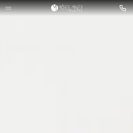
--

