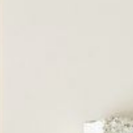
--
--