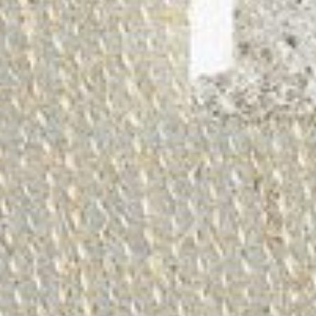
--
--