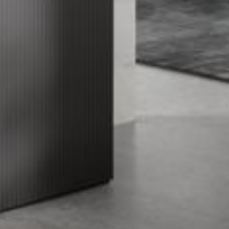
--
--