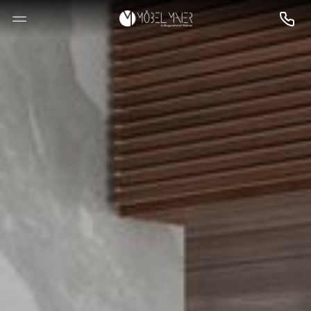
--

