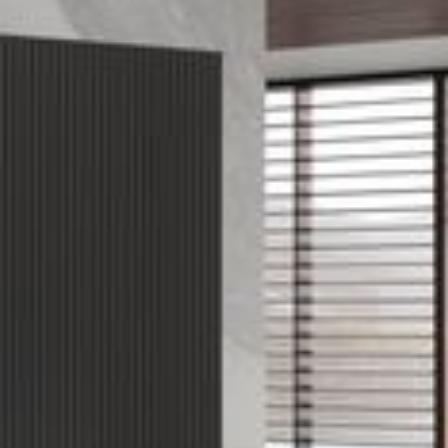
--
--