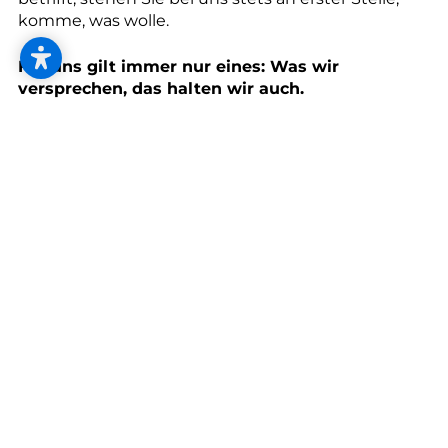
--
komme, was wolle.
Für uns gilt immer nur eines: Was wir
versprechen, das halten wir auch.
Gemeinsam planen wir Ihren Wohntraum, bis
keine Fragen mehr offen und Sie wirklich rundum
zufrieden sind. Dabei setzen wir wie immer auf
regionale, hochwertige Qualität, faire Preise und
absolute Handschlagqualität.
Vereinbaren Sie einen
kostenlosen Beratungstermin
oder besuchen Sie
uns gerne auch spontan in unserem
Schauraum
.
Wir freuen uns auf Sie!