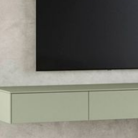
--
--