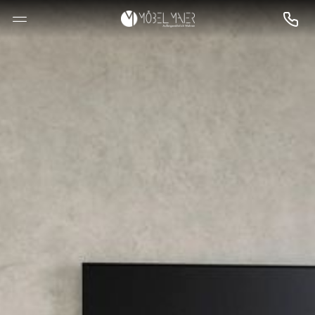
--

