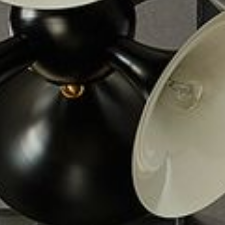
---
---