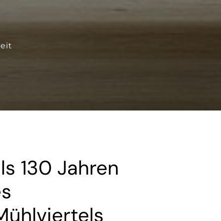
eit
als 130 Jahren
es
ühlviertels