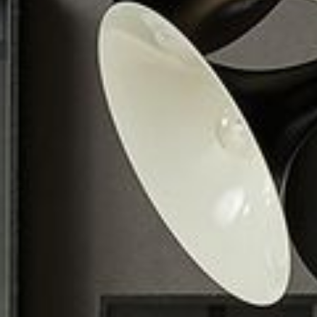
--
--