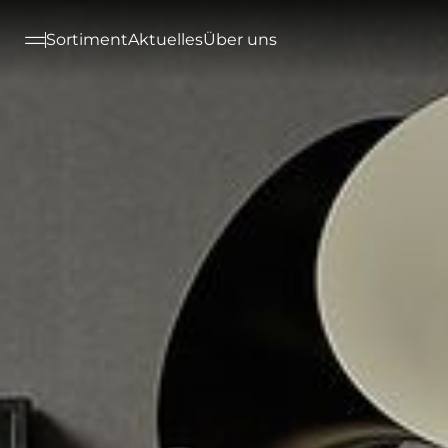
--

Sortiment
Aktuelles
Über uns