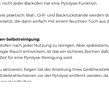
nicht jeder Backofen hat eine Pyrolyse-Funktion.
 wie praktisch: Brat-, Grill- und Backrückstände werden 
rsetzt, die dann einfach mit einem feuchten Tuch aus
fen-Selbstreinigung:
ackofen nach jeder Nutzung zu reinigen. Aber spätestens
gar Rauch entwickeln, ist das ein sicheres Zeichen daf
eit für eine Pyrolyse-Reinigung wird.
 aktivieren, folgen Sie der Anleitung Ihres Gerätherstel
 Edelstahlschienen vor der Pyrolyse entfernt werden, d
ung standhalten.
hr mit Pyrolyse-Funktion?
sieren, hängt davon ab, wie oft Sie Ihren Backofen nutz