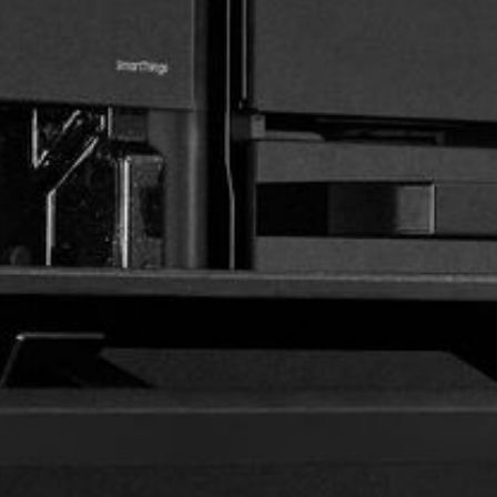
---
---