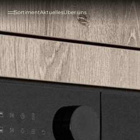
--

Sortiment
Aktuelles
Über uns