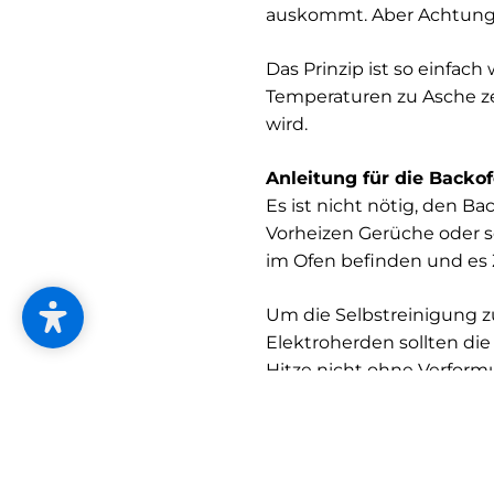
auskommt. Aber Achtung: 
Das Prinzip ist so einfach
Temperaturen zu Asche ze
wird.
Anleitung für die Backo
Es ist nicht nötig, den B
Vorheizen Gerüche oder so
im Ofen befinden und es Z
Um die Selbstreinigung zu
Elektroherden sollten die
Hitze nicht ohne Verform
Rentiert sich ein Backro
Ob sich die Kosten amorti