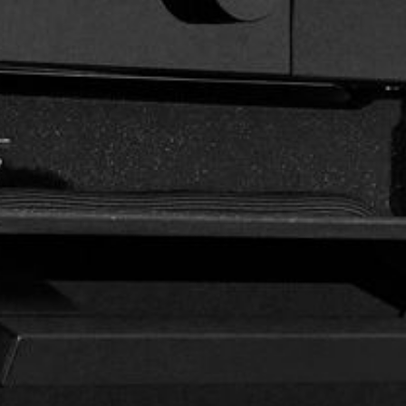
--
--