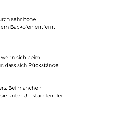
durch sehr hohe
 dem Backofen entfernt
, wenn sich beim
ür, dass sich Rückstände
lers. Bei manchen
a sie unter Umständen der
en. Die Elektroherde mit